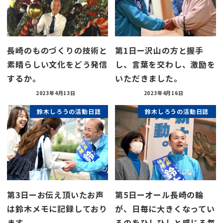
長崎のものづくりの技術と
第1日ー沢山の方と握手
素晴らしい文化をどう発信
し、言葉を交わし、激励を
するか。
いただきました。
2023年4月13日
2023年4月16日
鈴木しろうの活動日誌
鈴木しろうの活動日誌
第3日ーお伝え頂いたお声
第5日ーオール長崎の輪
は鈴木メモに記録しており
が、日毎に大きくなってい
ます。
るのをひしひしと感じる毎