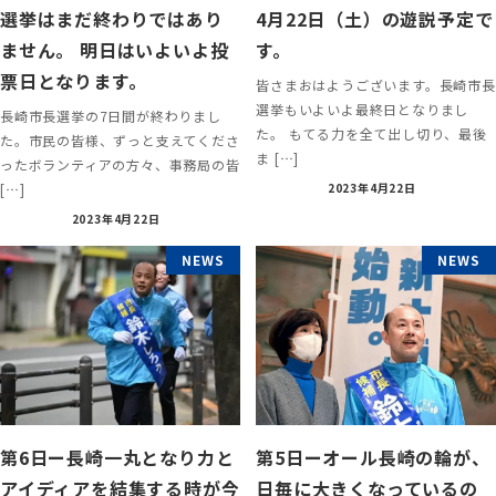
選挙はまだ終わりではあり
4月22日（土）の遊説予定で
ません。 明日はいよいよ投
す。
票日となります。
皆さまおはようございます。長崎市長
選挙もいよいよ最終日となりまし
長崎市長選挙の7日間が終わりまし
た。 もてる力を全て出し切り、最後
た。市民の皆様、ずっと支えてくださ
ま […]
ったボランティアの方々、事務局の皆
[…]
2023年4月22日
2023年4月22日
NEWS
NEWS
第6日ー長崎一丸となり力と
第5日ーオール長崎の輪が、
アイディアを結集する時が今
日毎に大きくなっているの