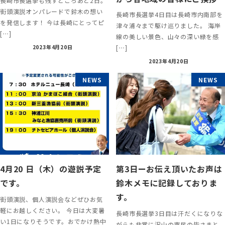
長崎市長選挙も残すところあと2日。
街頭演説オンパレードで鈴木の想い
長崎市長選挙4日目は長崎市内南部を
を発信します！ 今は長崎にとってピ
津々浦々まで駆け巡りました。 海岸
[…]
線の美しい景色、山々の深い緑を感
[…]
2023年4月20日
2023年4月20日
NEWS
NEWS
4月20 日（木）の遊説予定
第3日ーお伝え頂いたお声は
です。
鈴木メモに記録しておりま
す。
街頭演説、個人演説会などぜひお気
軽にお越しください。 今日は大変暑
長崎市長選挙3日目は汗だくになりな
い1日になりそうです。おでかけ熱中
がらも非常に沢山の市民の皆さまと