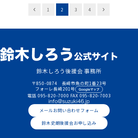
投
1
2
3
4
稿
ナ
ビ
ゲ
ー
シ
鈴木しろう後援会 事務所
ョ
〒850-0874 長崎市魚の町1番23号
ン
フォーレ長崎201号
電話
095-820-7000
FAX 095-820-7003
メールお問い合わせフォーム
鈴木史朗後援会お申し込み