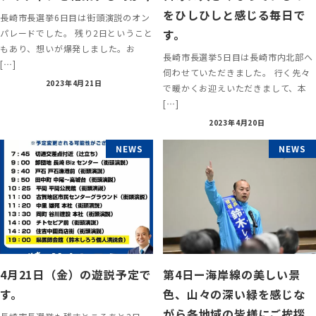
をひしひしと感じる毎日で
長崎市長選挙6日目は街頭演説のオン
す。
パレードでした。 残り2日ということ
もあり、想いが爆発しました。お
長崎市長選挙5日目は長崎市内北部へ
[…]
伺わせていただきました。 行く先々
2023年4月21日
で暖かくお迎えいただきまして、本
[…]
2023年4月20日
NEWS
NEWS
4月21日（金）の遊説予定で
第4日ー海岸線の美しい景
す。
色、山々の深い緑を感じな
がら各地域の皆様にご挨拶